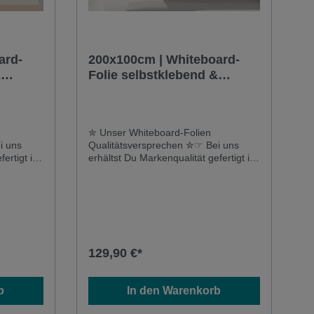
ard-
200x100cm | Whiteboard-
&
Folie selbstklebend &
magnetisch | braun
✮ Unser Whiteboard-Folien
i uns
Qualitätsversprechen ✮☞ Bei uns
ertigt in
erhältst Du Markenqualität gefertigt in
tierte
Deutschland und keine importierte
 Du eine
Auslandsware☞ Hier erhältst Du eine
qualitative Folie mit hoher
trem
Widerstandsfähigkeit und extrem
ei
langer Lebensdauer - auch bei
nd
mehrmaliger Beschriftung und
rt keine
Reinigung siehst Du garantiert keine
129,90 €*
tände✮
Kratzer oder Marker-Rückstände✮
ielseitig
Unsere Whiteboard-Folie ist vielseitig
tklebende
einsetzbar ✮☞ Unsere selbstklebende
b
In den Warenkorb
ie mit
& magnetische Whiteboardfolie mit
e ist ein
widerstandsfähiger Oberfläche ist ein