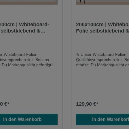
100cm | Whiteboard-
200x100cm | Whitebo
 selbstklebend &
Folie selbstklebend 
tisch | beige
magnetisch | blau
r Whiteboard-Folien
✮ Unser Whiteboard-Folien
ätsversprechen ✮☞ Bei uns
Qualitätsversprechen ✮☞ Be
t Du Markenqualität gefertigt in
erhältst Du Markenqualität gef
hland und keine importierte
Deutschland und keine impor
dsware☞ Hier erhältst Du eine
Auslandsware☞ Hier erhältst
tive Folie mit hoher
qualitative Folie mit hoher
tandsfähigkeit und extrem
Widerstandsfähigkeit und ex
 Lebensdauer - auch bei
langer Lebensdauer - auch b
liger Beschriftung und
mehrmaliger Beschriftung u
ng siehst Du garantiert keine
Reinigung siehst Du garantie
0 €*
129,90 €*
r oder Marker-Rückstände✮
Kratzer oder Marker-Rücks
Whiteboard-Folie ist vielseitig
Unsere Whiteboard-Folie ist v
zbar ✮☞ Unsere selbstklebende
einsetzbar ✮☞ Unsere selbs
In den Warenkorb
In den Warenkor
etische Whiteboardfolie mit
& magnetische Whiteboardfol
andsfähiger Oberfläche ist ein
widerstandsfähiger Oberfläch