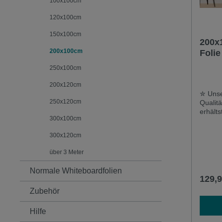
100x100cm
120x100cm
150x100cm
200x
200x100cm
Folie
magne
250x100cm
200x120cm
✮ Unse
250x120cm
Qualit
erhälts
300x100cm
Deutsc
Auslan
300x120cm
qualita
Widers
über 3 Meter
langer
mehrma
Normale Whiteboardfolien
Reinigu
129,9
Kratze
Zubehör
Unsere 
einset
& magn
Hilfe
widerst