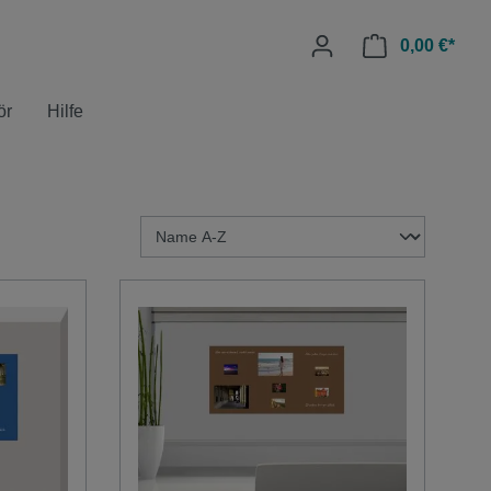
0,00 €*
ör
Hilfe